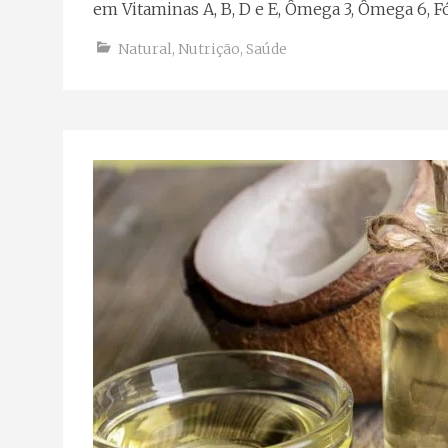
em Vitaminas A, B, D e E, Ômega 3, Ômega 6, Fó
Natural
,
Nutrição
,
Saúde