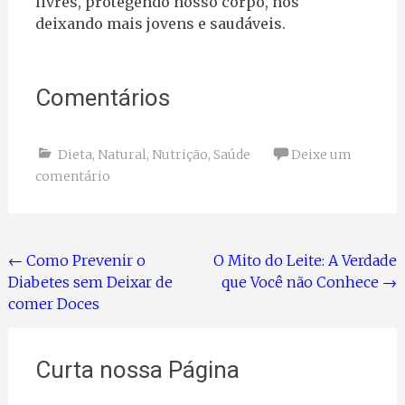
livres, protegendo nosso corpo, nos
deixando mais jovens e saudáveis.
Comentários
Dieta
,
Natural
,
Nutrição
,
Saúde
Deixe um
comentário
Navegação
←
Como Prevenir o
O Mito do Leite: A Verdade
Diabetes sem Deixar de
que Você não Conhece
→
de
comer Doces
Postagem
Curta nossa Página