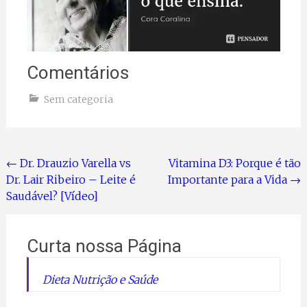
Comentários
Sem categoria
Navegação
←
Dr. Drauzio Varella vs
Vitamina D3: Porque é tão
Dr. Lair Ribeiro – Leite é
Importante para a Vida
→
de
Saudável? [Vídeo]
Postagem
Curta nossa Página
Dieta Nutrição e Saúde